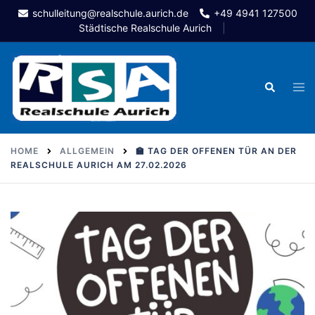
Skip
schulleitung@realschule.aurich.de
+49 4941 127500
to
Städtische Realschule Aurich
content
Togg
Search
men
HOME
ALLGEMEIN
🏫 TAG DER OFFENEN TÜR AN DER
REALSCHULE AURICH AM 27.02.2026