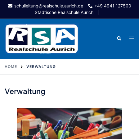
Skip
schulleitung@realschule.aurich.de
+49 4941 127500
to
Städtische Realschule Aurich
content
Togg
Search
men
HOME
VERWALTUNG
Verwaltung