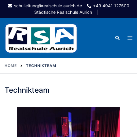
Skip
schulleitung@realschule.aurich.de
+49 4941 127500
to
Städtische Realschule Aurich
content
Togg
Search
men
HOME
TECHNIKTEAM
Technikteam