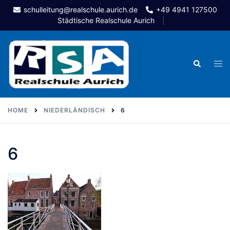
Skip
schulleitung@realschule.aurich.de
+49 4941 127500
to
Städtische Realschule Aurich
content
Togg
Search
men
HOME
NIEDERLÄNDISCH
6
6