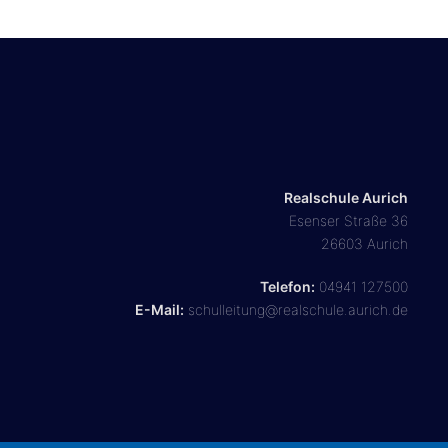
Realschule Aurich
Esenser Straße 36
26603 Aurich
Telefon:
04941 127500
E-Mail:
schulleitung@realschule.aurich.de