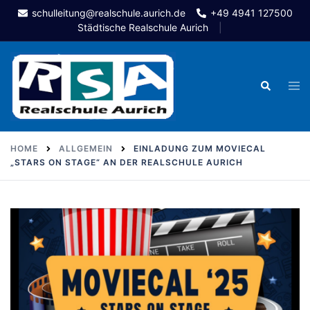
Skip
schulleitung@realschule.aurich.de
+49 4941 127500
to
Städtische Realschule Aurich
content
Togg
Search
men
HOME
ALLGEMEIN
EINLADUNG ZUM MOVIECAL
„STARS ON STAGE“ AN DER REALSCHULE AURICH