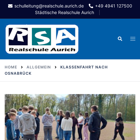
Skip
schulleitung@realschule.aurich.de
+49 4941 127500
to
Städtische Realschule Aurich
content
Togg
Search
men
HOME
ALLGEMEIN
KLASSENFAHRT NACH
OSNABRÜCK