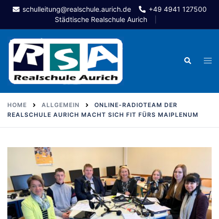
Skip
schulleitung@realschule.aurich.de
+49 4941 127500
to
Städtische Realschule Aurich
content
Togg
Search
men
HOME
ALLGEMEIN
ONLINE-RADIOTEAM DER
REALSCHULE AURICH MACHT SICH FIT FÜRS MAIPLENUM