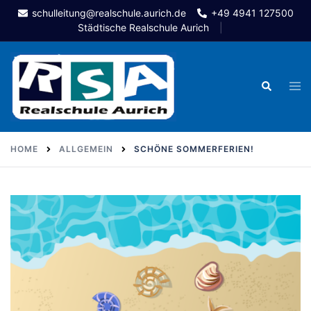
Skip
schulleitung@realschule.aurich.de
+49 4941 127500
to
Städtische Realschule Aurich
content
Togg
Search
men
HOME
ALLGEMEIN
SCHÖNE SOMMERFERIEN!