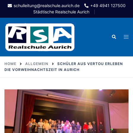
Skip
schulleitung@realschule.aurich.de
+49 4941 127500
to
Städtische Realschule Aurich
content
Togg
Search
men
HOME
ALLGEMEIN
SCHÜLER AUS VERTOU ERLEBEN
DIE VORWEIHNACHTSZEIT IN AURICH